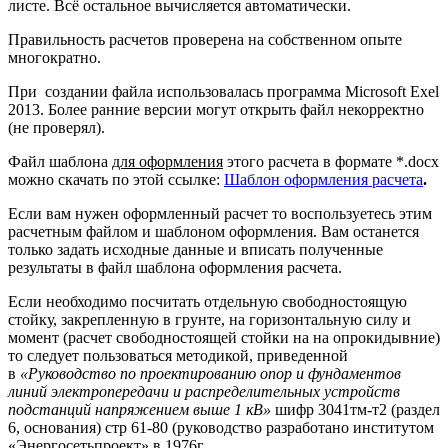
листе. Всё остальное вычисляется автоматически.
Правильность расчетов проверена на собственном опыте
многократно.
При создании файла использовалась программа Microsoft Exel
2013. Более ранние версии могут открыть файл некорректно
(не проверял).
Файл шаблона
для оформления
этого расчета в формате *.docx
можно скачать по этой ссылке:
Шаблон оформления расчета
.
Если вам нужен оформленный расчет то воспользуетесь этим
расчетным файлом и шаблоном оформления. Вам останется
только задать исходные данные и вписать полученные
результаты в файл шаблона оформления расчета.
Если необходимо посчитать отдельную свободностоящую
стойку, закрепленную в грунте, на горизонтальную силу и
момент (расчет свободностоящей стойки на на опрокидывние)
то следует пользоваться методикой, приведенной
в
«Руководство по проектированию опор и фундаментов
линий электропередачи и распределительных устройств
подстанций напряжением выше 1 кВ»
шифр 3041тм-т2 (раздел
6, основания) стр 61-80 (руководство разработано институтом
«Энергосетьпроект» в 1976г.