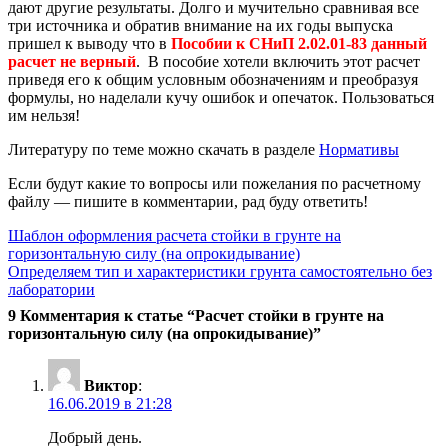
дают другие результаты. Долго и мучительно сравнивая все
три источника и обратив внимание на их годы выпуска
пришел к выводу что в
Пособии
к СНиП 2.02.01-83 данный
расчет не верный
. В пособие хотели включить этот расчет
приведя его к общим условным обозначениям и преобразуя
формулы, но наделали кучу ошибок и опечаток. Пользоваться
им нельзя!
Литературу по теме можно скачать в разделе
Нормативы
Если будут какие то вопросы или пожелания по расчетному
файлу — пишите в комментарии, рад буду ответить!
Навигация
Шаблон оформления расчета стойки в грунте на
горизонтальную силу (на опрокидывание)
по
Определяем тип и характеристики грунта самостоятельно без
записям
лаборатории
9 Комментария к статье “Расчет стойки в грунте на
горизонтальную силу (на опрокидывание)”
Виктор
:
16.06.2019 в 21:28
Добрый день.