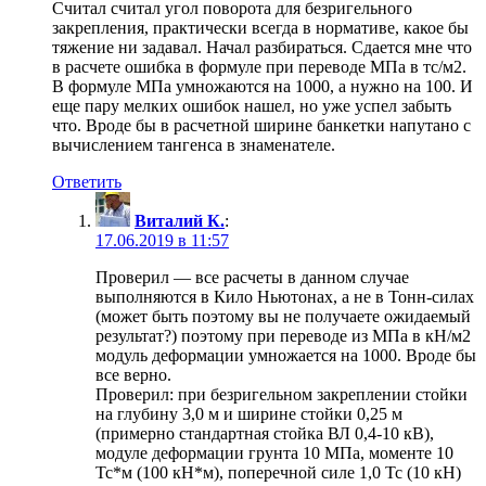
Считал считал угол поворота для безригельного
закрепления, практически всегда в нормативе, какое бы
тяжение ни задавал. Начал разбираться. Сдается мне что
в расчете ошибка в формуле при переводе МПа в тс/м2.
В формуле МПа умножаются на 1000, а нужно на 100. И
еще пару мелких ошибок нашел, но уже успел забыть
что. Вроде бы в расчетной ширине банкетки напутано с
вычислением тангенса в знаменателе.
Ответить
Виталий К.
:
17.06.2019 в 11:57
Проверил — все расчеты в данном случае
выполняются в Кило Ньютонах, а не в Тонн-силах
(может быть поэтому вы не получаете ожидаемый
результат?) поэтому при переводе из МПа в кН/м2
модуль деформации умножается на 1000. Вроде бы
все верно.
Проверил: при безригельном закреплении стойки
на глубину 3,0 м и ширине стойки 0,25 м
(примерно стандартная стойка ВЛ 0,4-10 кВ),
модуле деформации грунта 10 МПа, моменте 10
Тс*м (100 кН*м), поперечной силе 1,0 Тс (10 кН)