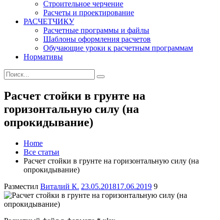
Строительное черчение
Расчеты и проектирование
РАСЧЕТЧИКУ
Расчетные программы и файлы
Шаблоны оформления расчетов
Обучающие уроки к расчетным программам
Нормативы
Search
Search
for:
Расчет стойки в грунте на
горизонтальную силу (на
опрокидывание)
Home
Все статьи
Расчет стойки в грунте на горизонтальную силу (на
опрокидывание)
Author
Posted
Разместил
Виталий К.
23.05.2018
17.06.2019
9
on