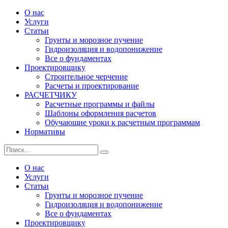
Skip
О нас
Сайт о фундаментах, их основаниях и морозном пучении
to
Услуги
SGround.ru
грунтов
content
Статьи
Грунты и морозное пучение
Гидроизоляция и водопонижение
Все о фундаментах
Проектировщику
Строительное черчение
Расчеты и проектирование
РАСЧЕТЧИКУ
Расчетные программы и файлы
Шаблоны оформления расчетов
Обучающие уроки к расчетным программам
Нормативы
Search
Search
for:
О нас
Услуги
Статьи
Грунты и морозное пучение
Гидроизоляция и водопонижение
Все о фундаментах
Проектировщику