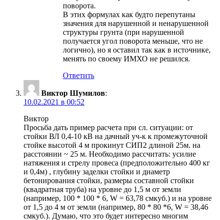
поворота.
В этих формулах как будто перепутаны
значения для нарушенной и ненарушенной
структуры грунта (при нарушенной
получается угол поворота меньше, что не
логично), но я оставил так как в источнике,
менять по своему ИМХО не решился.
Ответить
Виктор Шумилов
:
10.02.2021 в 00:52
Виктор
Просьба дать пример расчета при сл. ситуации: от
стойки ВЛ 0,4-10 кВ на дачный уч-к к промежуточной
стойке высотой 4 м прокинут СИП2 длиной 25м. на
расстоянии ~ 25 м. Необходимо рассчитать: усилие
натяжения и стрелу провеса (предположительно 400 кг
и 0,4м) , глубину заделки стойки и диаметр
бетонирования стойки, размеры составной стойки
(квадратная труба) на уровне до 1,5 м от земли
(например, 100 * 100 * 6, W = 63,78 смкуб.) и на уровне
от 1,5 до 4 м от земли (например, 80 * 80 *6, W = 38,46
смкуб.). Думаю, что это будет интересно многим