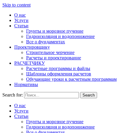
Skip to content
О нас
Сайт о фундаментах, их основаниях и морозном пучении
Услуги
SGround.ru
грунтов
Статьи
Грунты и морозное пучение
Гидроизоляция и водопонижение
Все о фундаментах
Проектировщику
Строительное черчение
Расчеты и проектирование
РАСЧЕТЧИКУ
Расчетные программы и файлы
Шаблоны оформления расчетов
Обучающие уроки к расчетным программам
Нормативы
Search for:
Search
О нас
Услуги
Статьи
Грунты и морозное пучение
Гидроизоляция и водопонижение
Все о фундаментах