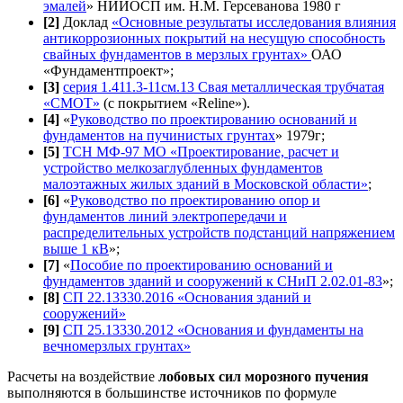
эмалей
» НИИОСП им. Н.М. Герсеванова 1980 г
[2]
Доклад
«Основные результаты исследования влияния
антикоррозионных покрытий на несущую способность
свайных фундаментов в мерзлых грунтах»
ОАО
«Фундаментпроект»;
[3]
серия 1.411.3-11см.13 Свая металлическая трубчатая
«СМОТ»
(с покрытием «Reline»).
[4]
«
Руководство по проектированию оснований и
фундаментов на пучинистых грунтах
» 1979г;
[5]
ТСН МФ-97 МО «Проектирование, расчет и
устройство мелкозаглубленных фундаментов
малоэтажных жилых зданий в Московской области»
;
[6]
«
Руководство по проектированию опор и
фундаментов линий электропередачи и
распределительных устройств подстанций напряжением
выше 1 кВ
»;
[7]
«
Пособие по проектированию оснований и
фундаментов зданий и сооружений к СНиП 2.02.01-83
»;
[8]
СП 22.13330.2016 «Основания зданий и
сооружений»
[9]
СП 25.13330.2012 «Основания и фундаменты на
вечномерзлых грунтах»
Расчеты на воздействие
лобовых сил морозного пучения
выполняются в большинстве источников по формуле