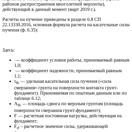
районов распространения многолетней мерзлоты),
действующий в данный момент (март 2019 г.).
Расчеты на пучение приведены в разделе 6.8 СП
22.13330.2016, основная формула расчета на касательные силы
пучения (ф. 6.35):
Здесь:
— коэффициент условия работы, принимаемый равным
1,0;
— коэффициент надежности, принимаемый равным
1,1;
τ
— удельная касательная сила пучения («сила
fh
смерзания» грунта на поверхности контакта грунт-
фундамент). Принимаемая по опытным данным или по
таблице 6.12;
A
— площадь сдвига по мерзлым грунтам (площадь
fh
поверхности смерзания грунт-фундамент);
F — расчетная постоянная нагрузка, действующая на
фундамент;
F
– расчетное значение силы, удерживающей
rf