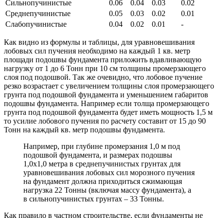
Сильнопучинистые
0.06
0.04
0.03
0.02
Среднепучинистые
0.05
0.03
0.02
0.01
Слабопучинистые
0.04
0.02
0.01
-
Как видно из формулы и таблицы, для уравновешивания
лобовых сил пучения необходимо на каждый 1 кв. метр
площади подошвы фундамента приложить вдавливающую
нагрузку от 1 до 6 Тонн при 10 см толщины промерзающего
слоя под подошвой. Так же очевидно, что лобовое пучение
резко возрастает с увеличением толщины слоя промерзающего
грунта под подошвой фундамента и уменьшением габаритов
подошвы фундамента. Например если толща промерзающего
грунта под подошвой фундамента будет иметь мощность 1,5 м
то усилие лобового пучения по расчету составит от 15 до 90
Тонн на каждый кв. метр подошвы фундамента.
Например, при глубине промерзания 1,0 м под
подошвой фундамента, и размерах подошвы
1,0х1,0 метра в среднепучинистых грунтах для
уравновешивания лобовых сил морозного пучения
на фундамент должна приходиться сжимающая
нагрузка 22 Тонны (включая массу фундамента), а
в сильнопучинистых грунтах – 33 Тонны.
Как правило в частном строительстве, если фундаменты не