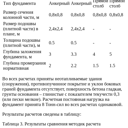
Прямой
Прямой
Тип фундамента
Анкерный
Анкерный
столб
столб
Размер сечения
0,8х0,8
0,8х0,8
0,8х0,8
0,8х0,8
колонной части, м
Размер подошвы
(плитной части) в
2,4х2,4
2,4х2,4
-
-
плане, м
Толщина подошвы
0.5
0.5
-
-
(плитной части), м
Глубина заложения
3
3.3
4
5
фундамента, м
Глубина промерзания
2
2.2
1.5
1.5
нормативная
Во всех расчетах приняты неотапливаемые здания
(сооружения), противопучинное покрытие и уклон боковых
граней фундамента отсутствует, поверхность бетона гладкая,
грунты основания – глинистые с показателем текучести 0,3
(или пески мелкие). Расчетная постоянная нагрузка на
фундамент принята 8 Тонн-сил во всех расчетах одинаковой.
Результаты расчетов сведены в таблицу:
Таблица 3. Результаты сравнения методик расчета