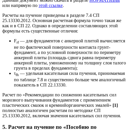
Данный документ можно скачать в разделе
НОРМАТИВЫ
или напрямую по
этой ссылке
.
Расчеты на пучение приведены в разделе 7.4 СП
25.13330.2012. Основная расчетная формула точно такая же
как и в СП 22. Однако в определении составляющих этой
формулы есть существенные отличия:
F
— для фундаментов с анкерной плитой вычисляется
rf
не по фактической поверхности контакта грунт-
фундамент, а по условной поверхности по периметру
анкерной плиты (площадь сдвига равна периметру
анкерной плиты, умноженному на толщину слоя талого
грунта в пределах фундамента);
τ
— удельная касательная сила пучения, принимаемая
fh
по таблице 7.8 и существенно больше чем аналогичный
показатель в СП 22.13330.
Расчет по «Рекомендации по снижению касательных сил
морозного выпучивания фундаментов с применением
пластических смазок и кремнийорганических эмалей»
[1]
полностью аналогичен расчетам по методике СП
25.13330.2012, включая значения касательных сил пучения.
5. Расчет на пучение по «Пособию по