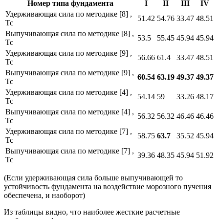
Номер типа фундамента
I
II
III
IV
Удерживающая сила по методике [8] ,
51.42
54.76
33.47
48.51
Тс
Выпучивающая сила по методике [8] ,
53.5
55.45
45.94
45.94
Тс
Удерживающая сила по методике [9] ,
56.66
61.4
33.47
48.51
Тс
Выпучивающая сила по методике [9] ,
60.54
63.19
49.37
49.37
Тс
Удерживающая сила по методике [4] ,
54.14
59
33.26
48.17
Тс
Выпучивающая сила по методике [4] ,
56.32
56.32
46.46
46.46
Тс
Удерживающая сила по методике [7] ,
58.75
63.7
35.52
45.94
Тс
Выпучивающая сила по методике [7] ,
39.36
48.35
45.94
51.92
Тс
(Если удерживающая сила больше выпучивающей то
устойчивость фундамента на воздействие морозного пучения
обеспечена, и наоборот)
Из таблицы видно, что наиболее жесткие расчетные