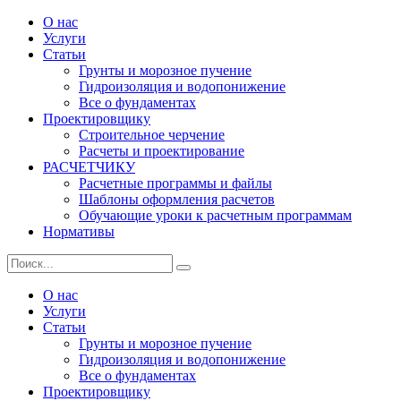
Skip
О нас
Сайт о фундаментах, их основаниях и морозном пучении
to
Услуги
SGround.ru
грунтов
content
Статьи
Грунты и морозное пучение
Гидроизоляция и водопонижение
Все о фундаментах
Проектировщику
Строительное черчение
Расчеты и проектирование
РАСЧЕТЧИКУ
Расчетные программы и файлы
Шаблоны оформления расчетов
Обучающие уроки к расчетным программам
Нормативы
Search
Search
for:
О нас
Услуги
Статьи
Грунты и морозное пучение
Гидроизоляция и водопонижение
Все о фундаментах
Проектировщику