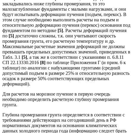
закладывались ниже глубины промерзания, то это
малозаглубленные фундаменты с малыми нагрузками, и они
будут испытывать деформации пучения (подъем, перекос). В
этом случае необходимо выполнить расчеты на подъем и
относительную деформацию пучения (перекос) основания под
фундаментом по методике
[5]
. Расчеты деформаций пучения
по
[5]
достаточно сложны, т.к. они учитывают скорость
промерзания грунта, его расчетную темпертатуру и др.
Максимальные расчетные значения деформаций не должны
превышать предельных допустимых значений, приведенных в
Табл. 3.1
[5]
, а так же в соответствии с указаниями п. 6.8.11
СП 22.13330.2016
[8]
по таблице Приложения Г (и прим. 6 к
таблице) по аналогии с набухающими грунтами (средний
допустимый подъем в размере 25% и относительную разность
осадок в размере 50% соответствующих предельных
деформаций).
Для расчетов на морозное пучение в первую очередь
необходимо определить расчетную глубину промерзания
грунта.
Глубина промерзания грунта определяется в соответствии с
требованиями действующих на сегодняшний день в РФ
нормативных документов на основании климатических
данных холодного периода года (информацию следует брать