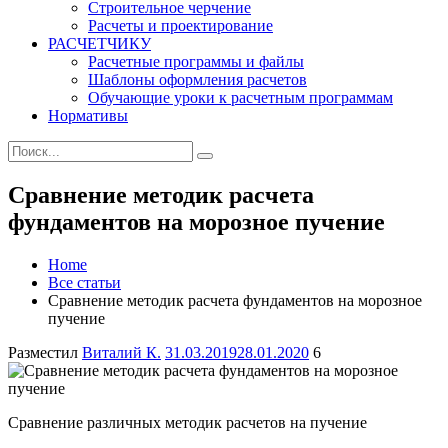
Строительное черчение
Расчеты и проектирование
РАСЧЕТЧИКУ
Расчетные программы и файлы
Шаблоны оформления расчетов
Обучающие уроки к расчетным программам
Нормативы
Search
Search
for:
Сравнение методик расчета
фундаментов на морозное пучение
Home
Все статьи
Сравнение методик расчета фундаментов на морозное
пучение
Author
Posted
Разместил
Виталий К.
31.03.2019
28.01.2020
6
on
Сравнение различных методик расчетов на пучение