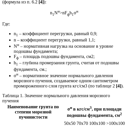
(формула из п. 6.2
[4]
):
н
н
n
N
>nF
h
σ
1
ф
1
Где:
n
– коэффициент перегрузки, равный 0,9;
1
n – коэффициент перегрузки, равный 1,1;
н
N
– нормативная нагрузка на основание в уровне
подошвы фундамента;
F
– площадь подошвы фундамента, см2;
ф
h
– глубина промерзания грунта, считая от подошвы
1
фундамента, см.;
н
σ
– нормативное значение нормального давления
морозного пучения, создаваемое одним сантиметром
промороженного слоя грунта кгс/см3 (по таблице 2
[4]
).
Таблица 1. Значение нормального давления морозного
пучения
Наименование грунта по
н
3
σ
в кгс/см
, при площади
степени морозной
2
подошвы фундамента, см
пучинистости
50х50
70х70
100х100
>100х100