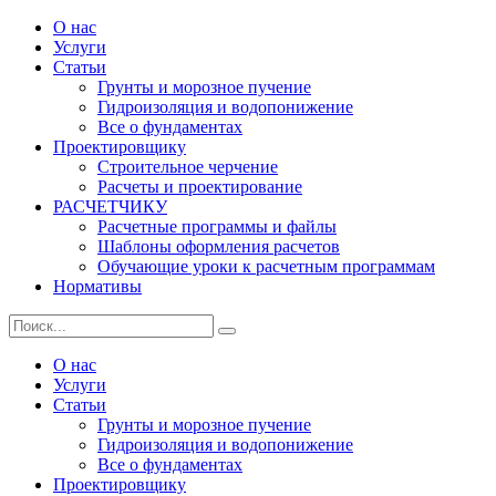
Skip
О нас
Сайт о фундаментах, их основаниях и морозном пучении
to
Услуги
SGround.ru
грунтов
content
Статьи
Грунты и морозное пучение
Гидроизоляция и водопонижение
Все о фундаментах
Проектировщику
Строительное черчение
Расчеты и проектирование
РАСЧЕТЧИКУ
Расчетные программы и файлы
Шаблоны оформления расчетов
Обучающие уроки к расчетным программам
Нормативы
Search
Search
for:
О нас
Услуги
Статьи
Грунты и морозное пучение
Гидроизоляция и водопонижение
Все о фундаментах
Проектировщику